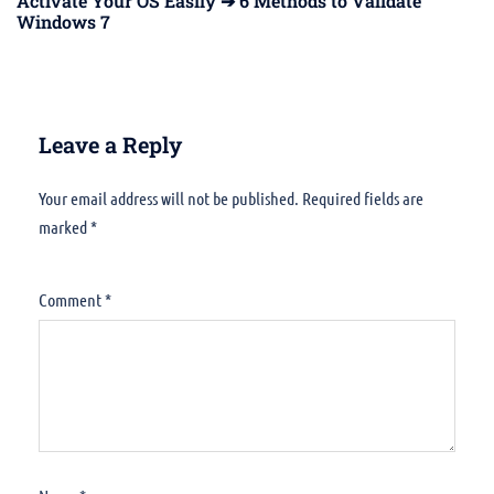
Activate Your OS Easily ➔ 6 Methods to Validate
Windows 7
Leave a Reply
Your email address will not be published.
Alternative:
Required fields are
marked
*
Comment
*