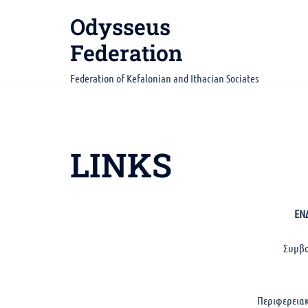
Skip
Odysseus
to
content
Federation
Federation of Kefalonian and Ithacian Sociates
LINKS
ΕΝ
Συμβο
Περιφερειακ