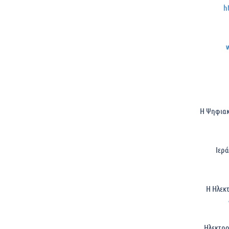
h
H Ψηφιακ
Ιερ
Η Ηλεκ
Ηλεκτρο