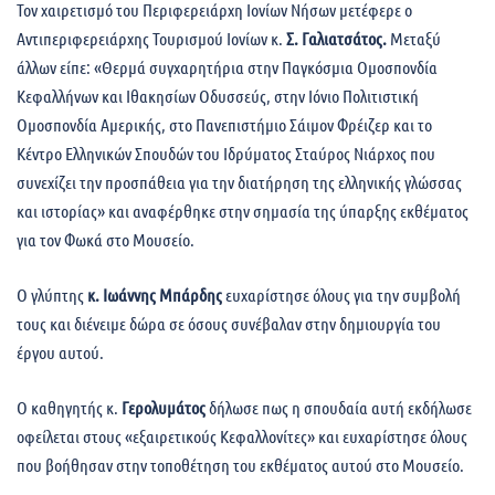
Τον χαιρετισμό του Περιφερειάρχη Ιονίων Νήσων μετέφερε ο
Αντιπεριφερειάρχης Τουρισμού Ιονίων κ.
Σ. Γαλιατσάτος.
Μεταξύ
άλλων είπε: «Θερμά συγχαρητήρια στην Παγκόσμια Ομοσπονδία
Κεφαλλήνων και Ιθακησίων Οδυσσεύς, στην Ιόνιο Πολιτιστική
Ομοσπονδία Αμερικής, στο Πανεπιστήμιο Σάιμον Φρέιζερ και το
Κέντρο Ελληνικών Σπουδών του Ιδρύματος Σταύρος Νιάρχος που
συνεχίζει την προσπάθεια για την διατήρηση της ελληνικής γλώσσας
και ιστορίας» και αναφέρθηκε στην σημασία της ύπαρξης εκθέματος
για τον Φωκά στο Μουσείο.
Ο γλύπτης
κ. Ιωάννης Μπάρδης
ευχαρίστησε όλους για την συμβολή
τους και διένειμε δώρα σε όσους συνέβαλαν στην δημιουργία του
έργου αυτού.
Ο καθηγητής κ.
Γερολυμάτος
δήλωσε πως η σπουδαία αυτή εκδήλωσε
οφείλεται στους «εξαιρετικούς Κεφαλλονίτες» και ευχαρίστησε όλους
που βοήθησαν στην τοποθέτηση του εκθέματος αυτού στο Μουσείο.