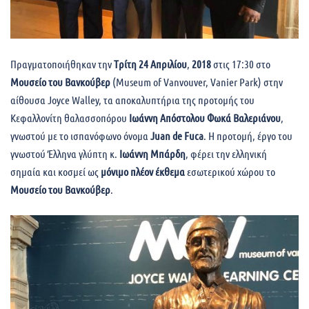
Πραγματοποιήθηκαν την
Tρίτη 24 Απριλίου
,
2018
στις 17:30 στο
Μουσείο του Βανκούβερ
(Museum of Vanvouver, Vanier Park) στην
αίθουσα Joyce Walley, τα αποκαλυπτήρια της προτομής του
Κεφαλλονίτη θαλασσοπόρου
Ιωάννη Απόστολου Φωκά Βαλεριάνου
,
γνωστού με το ισπανόφωνο όνομα
Juan de Fuca
. Η προτομή, έργο του
γνωστού Έλληνα γλύπτη κ.
Ιωάννη Μπάρδη
, φέρει την ελληνική
σημαία και κοσμεί ως
μόνιμο πλέον έκθεμα
εσωτερικού χώρου το
Μουσείο του Βανκούβερ
.