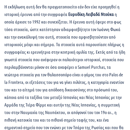
Η εκδήλωση αυτή δεν θα πραγματοποιείτο εάν δεν είχε προηγηθεί η
ιστορική έρευνα από την συγγραφέα
Ευρυδίκη Λειβαδά Ντούκα
η
οποία άρχισε το 1992 και συνεχίζεται. Η έρευνα αυτή έφερε στο φως
τόσα στοιχεία, ώστε κατέστησαν αδιαμφισβήτητο τον Ιωάννη Φωκά
και την ανακάλυψή του αυτή, στοιχεία που αμφισβητούνταν από
ιστορικούς μέχρι και σήμερα. Τα στοιχεία αυτά παρουσίασε πλήρως η
συγγραφέας κι ερευνήτρια στην κεντρική ομιλία της. Εκτός από τα ήδη
γνωστά στοιχεία που ανέφεραν οι παλαιότεροι ιστορικοί, στοιχεία που
περιλαμβάνονται μόνον σε όσα αναφέρει ο Samuel Purchas, τα
νεώτερα στοιχεία για τον θαλασσοπόρο είναι ο γάμος του στο Palos de
la Frontera, οι εξετάσεις του για να γίνει πιλότος, η κατηγορία εναντίον
του και το αίτημά του για απόδοση δικαιοσύνης στο πρόσωπό του,
κάποια από τα ταξίδια του μεταξύ Ισπανίας και Νέας Ισπανίας με την
Αρμάδα της Τιέρα Φίρμε και αυτήν της Νέας Ισπανίας, η συμμετοχή
του στην Ναυμαχία της Ναυπάκτου, οι απόγονοί του τον 19ο αι., η
πιθανή κατοικία του και το πιθανό σημείο ταφής του, και ένα
σημαντικό σημείο που τον ενώνει με τον Τσάρο της Ρωσίας και που θα