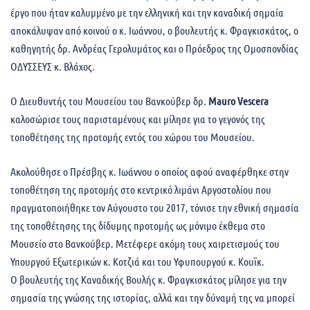
έργο που ήταν καλυμμένο με την ελληνική και την καναδική σημαία
αποκάλυψαν από κοινού ο κ. Ιωάννου, ο βουλευτής κ. Φραγκισκάτος, ο
καθηγητής δρ. Ανδρέας Γερολυμάτος και ο Πρόεδρος της Ομοσπονδίας
ΟΔΥΣΣΕΥΣ κ. Βλάχος.
Ο Διευθυντής του Μουσείου του Βανκούβερ δρ.
Mauro Vescera
καλοσώρισε τους παρισταμένους και μίλησε για το γεγονός της
τοποθέτησης της προτομής εντός του χώρου του Μουσείου.
Ακολούθησε ο Πρέσβης κ. Ιωάννου ο οποίος αφού αναφέρθηκε στην
τοποθέτηση της προτομής στο κεντρικό λιμάνι Αργοστολίου που
πραγματοποιήθηκε τον Αύγουστο του 2017, τόνισε την εθνική σημασία
της τοποθέτησης της δίδυμης προτομής ως μόνιμο έκθεμα στο
Μουσείο στο Βανκούβερ. Μετέφερε ακόμη τους χαιρετισμούς του
Υπουργού Εξωτερικών κ. Κοτζιά και του Υφυπουργού κ. Κουϊκ.
Ο βουλευτής της Καναδικής Βουλής κ. Φραγκισκάτος μίλησε για την
σημασία της γνώσης της ιστορίας, αλλά και την δύναμή της να μπορεί