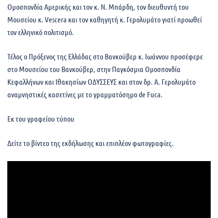
Ομοσπονδία Αμερικής και τον κ. Ν. Μπάρδη, τον διευθυντή του
Μουσείου κ. Vescera και τον καθηγητή κ. Γερολυμάτο γιατί προωθεί
τον ελληνικό πολιτισμό.
Τέλος ο Πρόξενος της Ελλάδας στο Βανκούβερ κ. Ιωάννου προσέφερε
στο Μουσείου του Βανκούβερ, στην Παγκόσμια Ομοσπονδία
Κεφαλλήνων και Ιθακησίων ΟΔΥΣΣΕΥΣ και στον δρ. Α. Γερολυμάτο
αναμνηστικές κασετίνες με το γραμματόσημο de Fuca.
Εκ του γραφείου τύπου
Δείτε το βίντεο της εκδήλωσης και επιπλέον φωτογραφίες.