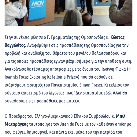
Στην συνέχεια μίλησε ο Γ. Γραμματέας της Ομοσπονδίας κ.
Κώστας
Βαγγελάτος
. Αναφέρθηκε στις προσπάθειες της Ομοσπονδίας για την
προβολή και ανάδειξη του θέματος του μεγάλου θαλασσοπόρου και
για τις όποιες προσπάθειες έγιναν μέχρι σήμερα για την υπόθεση αυτή.
Ανακοίνωσε δε τέσσαρες υποτροφίες με το όνομα του Ιωάννη Φωκά («
Ιοannis Focas Exploring Kefallonia Prize») που θα δοθούν σε
ισάριθμους φοιτητές του Πανεπιστημίου Simon Fraser. Κι έκλεισε τον
σύντομο χαιρετισμό του λέγοντας πως “Δεν σταματάμε εδώ. Αλλά θα
συνεχίσουμε τις προσπάθειές μας αυτές».
Ο Πρόεδρος του Ελληνο-Αμερικανικού Εθνικού Συμβουλίου κ.
Μπιλ
Ματαράγκας
ταυτοποίησε τον Juan de Fuca με τον κάθε έναν απόδημο
που φεύγει, δημιουργεί, και πάντα έχει μέσα του την πατρίδα του.