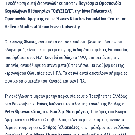
Η εκδήλωση αυτή διοργανώθηκε από την
Παγκόσμια Ομοσπονδία
Κεφαλλήνων & Ιθακησίων “ΟΔΥΣΣΕΥΣ”
, την
Ιόνιο Πολιτιστική
Ομοσπονδία Αμερικής
και το
Stavros Niarchos Foundation Centre for
Hellenic Studies at Simon Fraser University
.
Ο Ιωάννης Φωκάς, ένα από τα οδυσσειακά σύμβολα του διαιώνιου
ελληνισμού, είναι, με τα μέχρι στιγμής δεδομένα ο πρώτος Ευρωπαίος
που έφθασε στον Ν.Δ. Καναδά καθώς, το 1592, υπηρετώντας την
Ισπανία, ανακάλυψε τα στενά μεταξύ της νήσου Βακνούβερ και της
χερσονήσου Ολυμπίας των ΗΠΑ. Τα στενά αυτά αποτελούν σήμερα το
φυσικό όριο μεταξύ του Καναδά και των ΗΠΑ.
Την εκδήλωση τίμησαν με την παρουσία τους ο Πρέσβης της Ελλάδας
στο Βανκούβερ κ.
Θάνος Ιωάννου
, το μέλος της Καναδικής Βουλής κ.
Peter Φραγκισκάτος
, ο κ.
Βασίλης Ματαράγκας
Πρόεδρος του Ελληνο-
Αμερικανικού Εθνικού Συμβουλίου, ο Αντιπεριφερειάρχης Ιονίων σε
θέματα τουρισμού κ.
Σπύρος Γαλιατσάτος
, ο τ. πρόεδρος του συλλόγου
Κέφαλος Ν. Υ. κ.
Νίκος Αλυσανδράτος
, ομογενείς μέλη συλλόγων αλλά