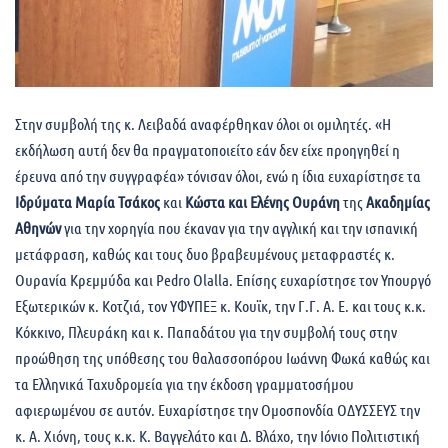
Στην συμβολή της κ. Λειβαδά αναφέρθηκαν όλοι οι ομιλητές. «Η
εκδήλωση αυτή δεν θα πραγματοποιείτο εάν δεν είχε προηγηθεί η
έρευνα από την συγγραφέα» τόνισαν όλοι, ενώ η ίδια ευχαρίστησε τα
Ιδρύματα Μαρία Τσάκος
και
Κώστα και Ελένης Ουράνη
της
Ακαδημίας
Αθηνών
για την χορηγία που έκαναν για την αγγλική και την ισπανική
μετάφραση, καθώς και τους δυο βραβευμένους μεταφραστές κ.
Ουρανία Κρεμμύδα και Pedro Olalla. Επίσης ευχαρίστησε τον Υπουργό
Εξωτερικών κ. Κοτζιά, τον ΥΦΥΠΕΞ κ. Κουϊκ, την Γ.Γ. Α. Ε. και τους κ.κ.
Κόκκινο, Πλευράκη και κ. Παπαδάτου για την συμβολή τους στην
προώθηση της υπόθεσης του θαλασσοπόρου Ιωάννη Φωκά καθώς και
τα Ελληνικά Ταχυδρομεία για την έκδοση γραμματοσήμου
αφιερωμένου σε αυτόν. Ευχαρίστησε την Ομοσπονδία ΟΔΥΣΣΕΥΣ την
κ. Α. Χιόνη, τους κ.κ. Κ. Βαγγελάτο και Δ. Βλάχο, την Ιόνιο Πολιτιστική