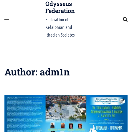
Odysseus
Skip
Federation
to
content
Federation of
Kefalonian and
Ithacian Sociates
Author:
adm1n