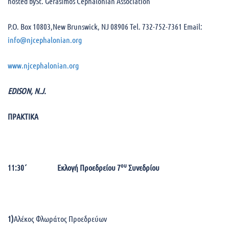
hosted bySt. Gerasimos Cephalonian Association
P.O. Box 10803,New Brunswick, NJ 08906 Tel. 732-752-7361 Email:
info@njcephalonian.org
www.njcephalonian.org
EDISON
, N.J.
ΠΡΑΚΤΙΚΑ
ου
11
:30΄ Εκλογή Προεδρείου 7
Συνεδρίου
1)
Αλέκος Φλωράτος Προεδρεύων