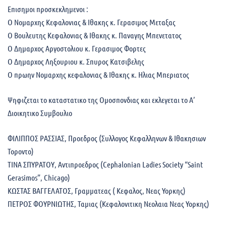
Επισημοι προσκεκλημενοι :
Ο Νομαρχης Κεφαλονιας & Ιθακης κ. Γερασιμος Μεταξας
Ο Βουλευτης Κεφαλονιας & Ιθακης κ. Παναγης Μπενετατος
Ο Δημαρχος Αργοστολιου κ. Γερασιμος Φορτες
Ο Δημαρχος Ληξουριου κ. Σπυρος Κατσιβελης
Ο πρωην Νομαρχης κεφαλονιας & Ιθακης κ. Ηλιας Μπεριατος
Ψηφιζεται το καταστατικο της Ομοσπονδιας και εκλεγεται το Α’
Διοικητικο Συμβουλιο
ΦΙΛΙΠΠΟΣ ΡΑΣΣΙΑΣ, Προεδρος (Συλλογος Κεφαλληνων & Ιθακησιων
Τοροντο)
ΤΙΝΑ ΣΠΥΡΑΤΟΥ, Αντιπροεδρος (Cephalonian Ladies Society “Saint
Gerasimos”, Chicago)
ΚΩΣΤΑΣ ΒΑΓΓΕΛΑΤΟΣ, Γραμματεας ( Κεφαλος, Νεας Υορκης)
ΠΕΤΡΟΣ ΦΟΥΡΝΙΩΤΗΣ, Ταμιας (Κεφαλονιτικη Νεολαια Νεας Υορκης)