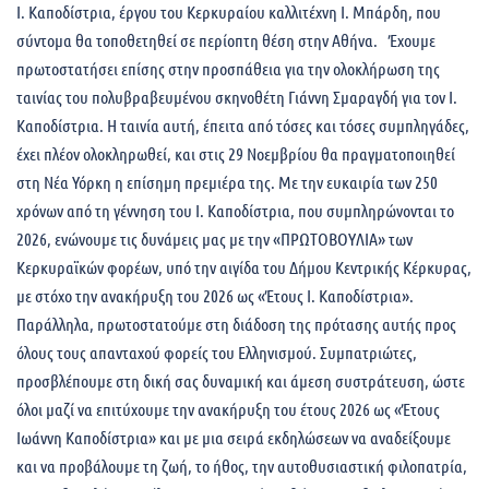
Ι. Καποδίστρια, έργου του Κερκυραίου καλλιτέχνη Ι. Μπάρδη, που
σύντομα θα τοποθετηθεί σε περίοπτη θέση στην Αθήνα. Έχουμε
πρωτοστατήσει επίσης στην προσπάθεια για την ολοκλήρωση της
ταινίας του πολυβραβευμένου σκηνοθέτη Γιάννη Σμαραγδή για τον Ι.
Καποδίστρια. Η ταινία αυτή, έπειτα από τόσες και τόσες συμπληγάδες,
έχει πλέον ολοκληρωθεί, και στις 29 Νοεμβρίου θα πραγματοποιηθεί
στη Νέα Υόρκη η επίσημη πρεμιέρα της. Με την ευκαιρία των 250
χρόνων από τη γέννηση του Ι. Καποδίστρια, που συμπληρώνονται το
2026, ενώνουμε τις δυνάμεις μας με την «ΠΡΩΤΟΒΟΥΛΙΑ» των
Κερκυραϊκών φορέων, υπό την αιγίδα του Δήμου Κεντρικής Κέρκυρας,
με στόχο την ανακήρυξη του 2026 ως «Έτους Ι. Καποδίστρια».
Παράλληλα, πρωτοστατούμε στη διάδοση της πρότασης αυτής προς
όλους τους απανταχού φορείς του Ελληνισμού. Συμπατριώτες,
προσβλέπουμε στη δική σας δυναμική και άμεση συστράτευση, ώστε
όλοι μαζί να επιτύχουμε την ανακήρυξη του έτους 2026 ως «Έτους
Ιωάννη Καποδίστρια» και με μια σειρά εκδηλώσεων να αναδείξουμε
και να προβάλουμε τη ζωή, το ήθος, την αυτοθυσιαστική φιλοπατρία,