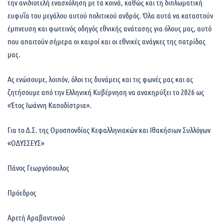
την ανιδιοτελή ενασχόληση με τα κοινά, καθώς και τη διπλωματική
ευφυΐα του μεγάλου αυτού πολιτικού ανδρός. Όλα αυτά να καταστούν
έμπνευση και φωτεινός οδηγός εθνικής ανάτασης για όλους μας, αυτό
που απαιτούν σήμερα οι καιροί και οι εθνικές ανάγκες της πατρίδας
μας.
Ας ενώσουμε, λοιπόν, όλοι τις δυνάμεις και τις φωνές μας και ας
ζητήσουμε από την Ελληνική Κυβέρνηση να ανακηρύξει το 2026 ως
«Έτος Ιωάννη Καποδίστρια».
Για το Δ.Σ. της Ομοσπονδίας Κεφαλληνιακών και Ιθακήσιων Συλλόγων
«ΟΔΥΣΣΕΥΣ»
Πάνος Γεωργόπουλος
Πρόεδρος
Αρετή Αραβαντινού