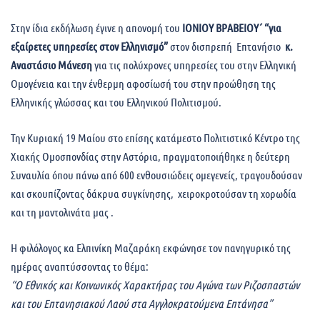
Στην ίδια εκδήλωση έγινε η απονομή του
ΙΟΝΙΟΥ ΒΡΑΒΕΙΟΥ΄ “για
εξαίρετες υπηρεσίες στον Ελληνισμό”
στον δισπρεπή Επτανήσιο
κ.
Αναστάσιο Μάνεση
για τις πολύχρονες υπηρεσίες του στην Ελληνική
Ομογένεια και την ένθερμη αφοσίωσή του στην προώθηση της
Ελληνικής γλώσσας και του Ελληνικού Πολιτισμού.
Την Κυριακή 19 Μαίου στο επίσης κατάμεστο Πολιτιστικό Κέντρο της
Χιακής Ομοσπονδίας στην Αστόρια, πραγματοποιήθηκε η δεύτερη
Συναυλία όπου πάνω από 600 ενθουσιώδεις ομεγενείς, τραγουδούσαν
και σκουπίζοντας δάκρυα συγκίνησης, χειροκροτούσαν τη χορωδία
και τη μαντολινάτα μας .
Η φιλόλογος κα Ελπινίκη Μαζαράκη εκφώνησε τον πανηγυρικό της
ημέρας αναπτύσσοντας το θέμα:
“Ο Εθνικός και Κοινωνικός Χαρακτήρας του Αγώνα των Ριζοσπαστών
και του Επτανησιακού Λαού στα Αγγλοκρατούμενα Επτάνησα”