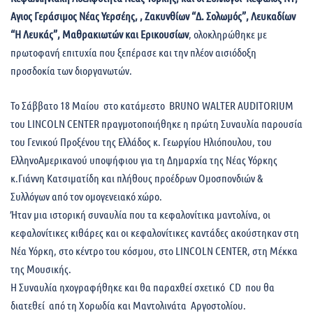
Αγιος Γεράσιμος Νέας Υερσέης, , Ζακυνθίων “Δ. Σολωμός”, Λευκαδίων
“Η Λευκάς”, Μαθρακιωτών και Ερικουσίων
, ολοκληρώθηκε με
πρωτοφανή επιτυχία που ξεπέρασε και την πλέον αισιόδοξη
προσδοκία των διοργανωτών.
Το Σάββατο 18 Μαίου στο κατάμεστο BRUNO WALTER AUDITORIUM
του LINCOLN CENTER πραγμοτοποιήθηκε η πρώτη Συναυλία παρουσία
του Γενικού Προξένου της Ελλάδος κ. Γεωργίου Ηλιόπουλου, του
ΕλληνοΑμερικανού υποψήφιου για τη Δημαρχία της Νέας Υόρκης
κ.Γιάννη Κατσιματίδη και πλήθους προέδρων Ομοσπονδιών &
Συλλόγων από τον ομογενειακό χώρο.
Ήταν μια ιστορική συναυλία που τα κεφαλονίτικα μαντολίνα, οι
κεφαλονίτικες κιθάρες και οι κεφαλονίτικες καντάδες ακούστηκαν στη
Νέα Υόρκη, στο κέντρο του κόσμου, στο LINCOLN CENTER, στη Μέκκα
της Μουσικής.
Η Συναυλία ηχογραφήθηκε και θα παραχθεί σχετικό CD που θα
διατεθεί από τη Χορωδία και Μαντολινάτα Αργοστολίου.