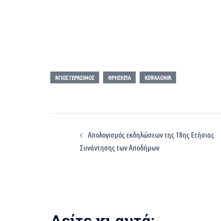
ΆΓΙΟΣ ΓΕΡΆΣΙΜΟΣ
ΘΡΗΣΚΕΊΑ
ΚΕΦΑΛΟΝΙΆ
Post
Απολογισμός εκδηλώσεων της 18ης Ετήσιας
navigation
Συνάντησης των Αποδήμων
Δείτε κι αυτά: