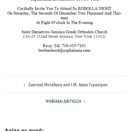
Post
Ζωντανή Μετάδοση από Ι.Μ. Αγίου Γερασίμου
navigation
ΨΗΦΙΑΚΗ ΔΙΚΤYΩΣΗ
Δείτε κι αυτά: