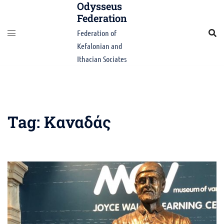
Odysseus
Skip
Federation
to
content
Federation of
Kefalonian and
Ithacian Sociates
Tag:
Καναδάς