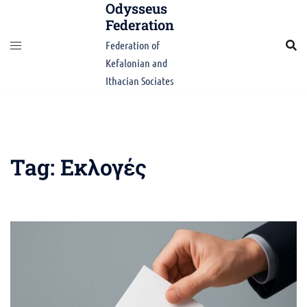
Odysseus
Skip
Federation
to
content
Federation of
Kefalonian and
Ithacian Sociates
Tag:
Εκλογές