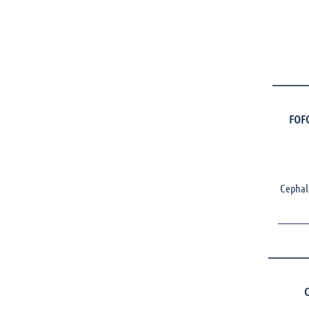
————
FOF
Cephal
———
—————