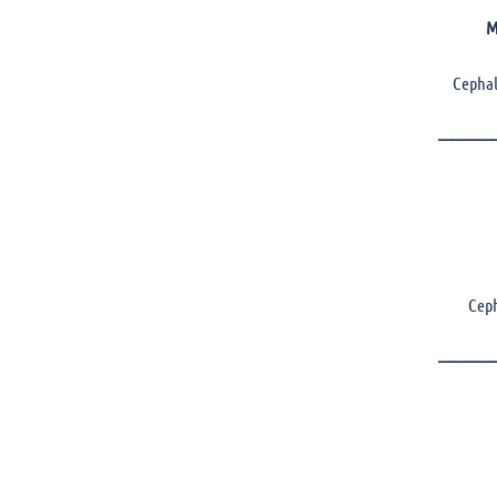
M
Cephal
————
Ceph
————