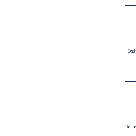
———
Ceph
———
“House