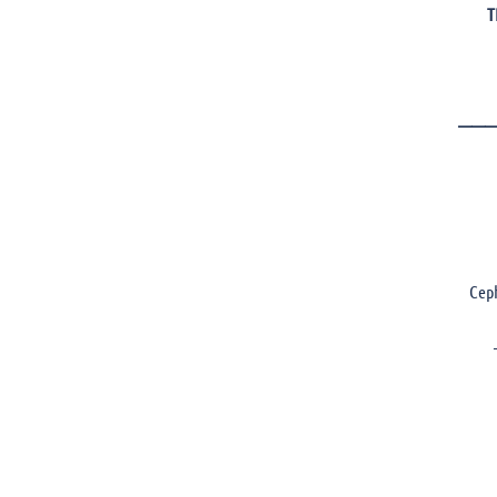
T
———
Cep