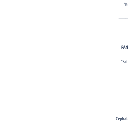
“K
——
PA
“Sai
————
Cephal