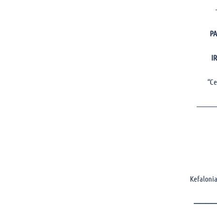
P
I
“Ce
———
Kefalonia
————