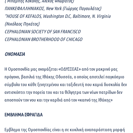
( Μπάμπης Κοκόλης, Αλέκος Φλωράτος)
ΠΑΝΚΕΦΑΛΛΗΝΙΑΚΟΣ, New York (Γιώργος Παγουλάτος)
“HOUSE OF KEFALOS, Washington D.C, Baltimore, N. Virginia
(Νικόλαος Πηκάτος)
CEPHALONIAN SOCIETY OF SAN FRANCISCO
CEPHALONIAN BROTHERHOOD OF CHICAGO
ΟΝΟΜΑΣΙΑ
Η Ομοσπονδία μας ονομάζεται «ΟΔΥΣΣΕΑΣ» από τον μακρινό μας
πρόγονο, βασιλιά της Ιθάκης Οδυσσέα, ο οποίος αποτελεί παγκόσμιο
σύμβολο του κάθε ξενητεμένου και ταξιδευτή που καμιά δυσκολία δεν
αντισκόπτει την πορεία του και τα θέλγητρα των νέων πατρίδων δεν
αποσπούν τον νου και την καρδιά από τον «καπνό της Ιθάκης»
ΕΜΒΛΗΜΑ-ΣΦΡΑΓΙΔΑ
Εμβλημα της Ομοσπονδίας είναι η σε κυκλική αναπαράσταση μορφή