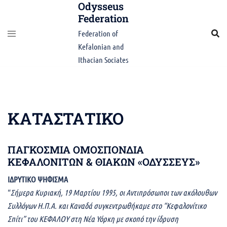
Odysseus
Skip
Federation
to
content
Federation of
Kefalonian and
Ithacian Sociates
ΚΑΤΑΣΤΑΤΙΚΟ
ΠΑΓΚΟΣΜΙΑ ΟΜΟΣΠΟΝΔΙΑ
ΚΕΦΑΛΟΝΙΤΩΝ & ΘΙΑΚΩΝ «ΟΔΥΣΣΕΥΣ»
ΙΔΡΥΤΙΚΟ ΨΗΦΙΣΜΑ
“
Σήμερα Κυριακή, 19 Μαρτίου 1995, οι Aντιπρόσωποι των ακόλουθων
Συλλόγων Η.Π.Α. και Καναδά συγκεντρωθήκαμε στο “Κεφαλονίτικο
Σπίτι” του ΚΕΦΑΛΟΥ στη Νέα Υόρκη με σκοπό την ίδρυση