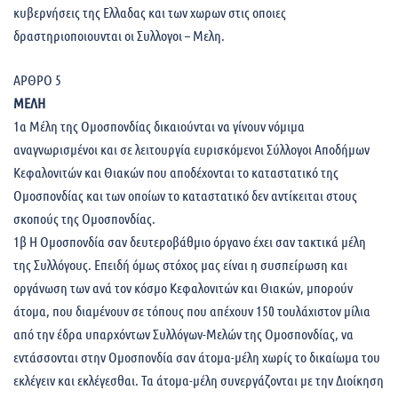
κυβερνήσεις της Ελλαδας και των χωρων στις οποιες
δραστηριοποιουνται οι Συλλογοι – Μελη.
ΑΡΘΡΟ 5
ΜΕΛΗ
1α Μέλη της Ομοσπονδίας δικαιούνται να γίνουν νόμιμα
αναγνωρισμένοι και σε λειτουργία ευρισκόμενοι Σύλλογοι Αποδήμων
Κεφαλονιτών και Θιακών που αποδέχονται το καταστατικό της
Ομοσπονδίας και των οποίων το καταστατικό δεν αντίκειται στους
σκοπούς της Ομοσπονδίας.
1β Η Ομοσπονδία σαν δευτεροβάθμιο όργανο έχει σαν τακτικά μέλη
της Συλλόγους. Επειδή όμως στόχος μας είναι η συσπείρωση και
οργάνωση των ανά τον κόσμο Κεφαλονιτών και Θιακών, μπορούν
άτομα, που διαμένουν σε τόπους που απέχουν 150 τουλάχιστον μίλια
από την έδρα υπαρχόντων Συλλόγων-Μελών της Ομοσπονδίας, να
εντάσσονται στην Ομοσπονδία σαν άτομα-μέλη χωρίς το δικαίωμα του
εκλέγειν και εκλέγεσθαι. Τα άτομα-μέλη συνεργάζονται με την Διοίκηση