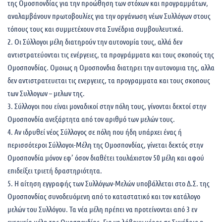
της Ομοσπονδίας για την προώθηση των στόχων και προγραμμάτων,
αναλαμβάνουν πρωτοβουλίες για την οργάνωση νέων Συλλόγων στους
τόπους τους και συμμετέχουν στα Συνέδρια συμβουλευτικά.
2. Οι Σύλλογοι μέλη διατηρούν την αυτονομία τους, αλλά δεν
αντιστρατεύονται τις ενέργειες, τα προγράμματα και τους σκοπούς της
Ομοσπονδίας. Ομοιως η Ομοσπονδια διατηρει την αυτονομια της, αλλα
δεν αντιστρατευεται τις ενεργειες, τα προγραμματα και τους σκοπους
των Συλλογων – μελων της.
3. Σύλλογοι που είναι μοναδικοί στην πόλη τους, γίνονται δεκτοί στην
Ομοσπονδία ανεξάρτητα από τον αριθμό των μελών τους.
4. Αν ιδρυθεί νέος Σύλλογος σε πόλη που ήδη υπάρχει ένας ή
περισσότεροι Σύλλογοι-Μέλη της Ομοσπονδίας, γίνεται δεκτός στην
Ομοσπονδία μόνον εφ’ όσον διαθέτει τουλάχιστον 50 μέλη και αφού
επιδείξει τριετή δραστηριότητα.
5. Η αίτηση εγγραφής των Συλλόγων-Mελών υποβάλλεται στο Δ.Σ. της
Ομοσπονδίας συνοδευόμενη από το καταστατικό και τον κατάλογο
μελών του Συλλόγου. Τα νέα μέλη πρέπει να προτείνονται από 3 εν
ενεργεία μέλη της Ομοσπονδίας. Για να λάβουν μέρος σε Συνέδριο η